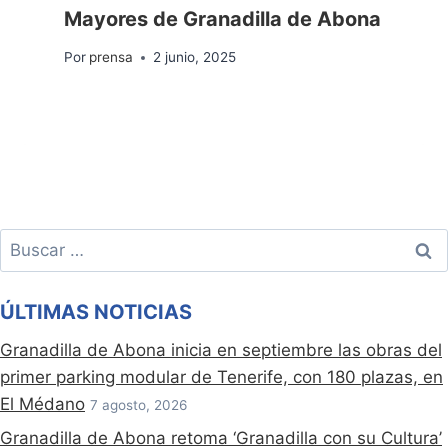
Mayores de Granadilla de Abona
Por
prensa
2 junio, 2025
Buscar:
ÚLTIMAS NOTICIAS
Granadilla de Abona inicia en septiembre las obras del
primer parking modular de Tenerife, con 180 plazas, en
El Médano
7 agosto, 2026
Granadilla de Abona retoma ‘Granadilla con su Cultura’