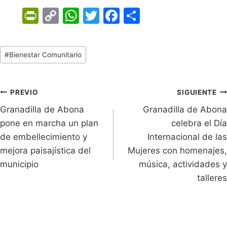
Pr
C
W
T
F
C
in
o
h
w
a
o
tF
p
at
itt
c
m
Tags
#
Bienestar Comunitario
ri
y
s
er
e
p
de
e
Li
A
b
ar
Entradas:
n
n
p
o
tir
Navegación
PREVIO
SIGUIENTE
dl
k
p
o
Granadilla de Abona
Granadilla de Abona
de
pone en marcha un plan
celebra el Día
y
k
entradas
de embellecimiento y
Internacional de las
mejora paisajística del
Mujeres con homenajes,
municipio
música, actividades y
talleres