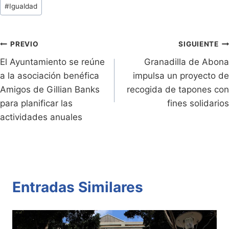
Tags
#
Igualdad
ri
y
s
er
e
p
de
e
Li
A
b
ar
Entradas:
n
n
p
o
tir
Navegación
PREVIO
SIGUIENTE
dl
k
p
o
El Ayuntamiento se reúne
Granadilla de Abona
de
a la asociación benéfica
impulsa un proyecto de
y
k
entradas
Amigos de Gillian Banks
recogida de tapones con
para planificar las
fines solidarios
actividades anuales
Entradas Similares