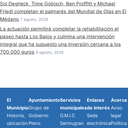
Sol Degrieck, Trine Gobisch, Ben Proffitt y Michael
Friedl completan el palmarés del Mundial de Olas en El
Médano
7 agosto, 2026
La actuación permitirá completar la rehabilitación el
paseo hasta Los Balos y culmina una intervención
integral que ha supuesto una inversión cercana a los
700.000 euros
6 agosto, 2026
El
Ayuntamiento
Servicios
Enlaces
Acerca
Municipio
Grupo de
municipales
de interés
Aviso
Historia,
Gobierno
O.M.I.C
Sede
legal
ubicación
Pleno
Sermugran
electrónica
Política