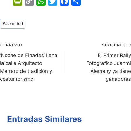
Pr
C
W
T
F
C
in
o
h
w
a
o
tF
p
at
itt
c
m
Tags
#
Juventud
ri
y
s
er
e
p
de
e
Li
A
b
ar
Entradas:
n
n
p
o
tir
Navegación
PREVIO
SIGUIENTE
dl
k
p
o
‘Noche de Finados’ llena
El Primer Rally
de
la calle Arquitecto
Fotográfico Juanmi
y
k
entradas
Marrero de tradición y
Alemany ya tiene
costumbrismo
ganadores
Entradas Similares