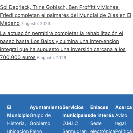
Sol Degrieck, Trine Gobisch, Ben Proffitt y Michael
Friedl completan el palmarés del Mundial de Olas en El
Médano
7 agosto, 2026
La actuación permitirá completar la rehabilitación el
paseo hasta Los Balos y culmina una intervención
integral que ha supuesto una inversión cercana a los
700.000 euros
6 agosto, 2026
El
Ayuntamiento
Servicios
Enlaces
Acerca
Municipio
Grupo de
municipales
de interés
Aviso
Historia,
Gobierno
O.M.I.C
Sede
legal
ubicación
Pleno
Sermugran
electrónica
Política