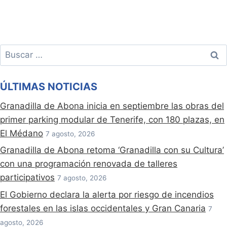
Buscar:
ÚLTIMAS NOTICIAS
Granadilla de Abona inicia en septiembre las obras del
primer parking modular de Tenerife, con 180 plazas, en
El Médano
7 agosto, 2026
Granadilla de Abona retoma ‘Granadilla con su Cultura’
con una programación renovada de talleres
participativos
7 agosto, 2026
El Gobierno declara la alerta por riesgo de incendios
forestales en las islas occidentales y Gran Canaria
7
agosto, 2026