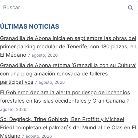
Buscar:
ÚLTIMAS NOTICIAS
Granadilla de Abona inicia en septiembre las obras del
primer parking modular de Tenerife, con 180 plazas, en
El Médano
7 agosto, 2026
Granadilla de Abona retoma ‘Granadilla con su Cultura’
con una programación renovada de talleres
participativos
7 agosto, 2026
El Gobierno declara la alerta por riesgo de incendios
forestales en las islas occidentales y Gran Canaria
7
agosto, 2026
Sol Degrieck, Trine Gobisch, Ben Proffitt y Michael
Friedl completan el palmarés del Mundial de Olas en El
Médano
7 agosto, 2026