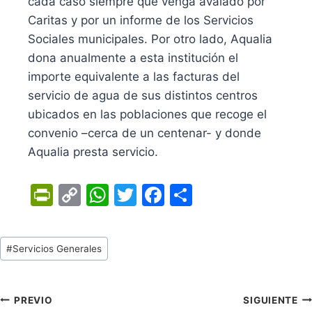
cada caso siempre que venga avalado por
Caritas y por un informe de los Servicios
Sociales municipales. Por otro lado, Aqualia
dona anualmente a esta institución el
importe equivalente a las facturas del
servicio de agua de sus distintos centros
ubicados en las poblaciones que recoge el
convenio –cerca de un centenar- y donde
Aqualia presta servicio.
Pr
C
W
T
F
C
in
o
h
w
a
o
tF
p
at
itt
c
m
Tags
#
Servicios Generales
ri
y
s
er
e
p
de
e
Li
A
b
ar
Entradas:
n
n
p
o
tir
Navegación
PREVIO
SIGUIENTE