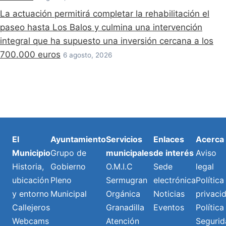
La actuación permitirá completar la rehabilitación el
paseo hasta Los Balos y culmina una intervención
integral que ha supuesto una inversión cercana a los
700.000 euros
6 agosto, 2026
El
Ayuntamiento
Servicios
Enlaces
Acerca
Municipio
Grupo de
municipales
de interés
Aviso
Historia,
Gobierno
O.M.I.C
Sede
legal
ubicación
Pleno
Sermugran
electrónica
Política
y entorno
Municipal
Orgánica
Noticias
privaci
Callejeros
Granadilla
Eventos
Política
Webcams
Atención
Segurid