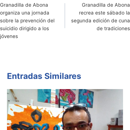
dl
k
p
o
Granadilla de Abona
Granadilla de Abona
de
organiza una jornada
recrea este sábado la
y
k
entradas
sobre la prevención del
segunda edición de cuna
suicidio dirigido a los
de tradiciones
jóvenes
Entradas Similares