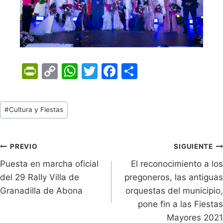
Pr
C
W
T
F
C
in
o
h
w
a
o
tF
p
at
itt
c
m
Tags
#
Cultura y Fiestas
ri
y
s
er
e
p
de
e
Li
A
b
ar
Entradas:
n
n
p
o
tir
Navegación
PREVIO
SIGUIENTE
dl
k
p
o
Puesta en marcha oficial
El reconocimiento a los
de
del 29 Rally Villa de
pregoneros, las antiguas
y
k
entradas
Granadilla de Abona
orquestas del municipio,
pone fin a las Fiestas
Mayores 2021