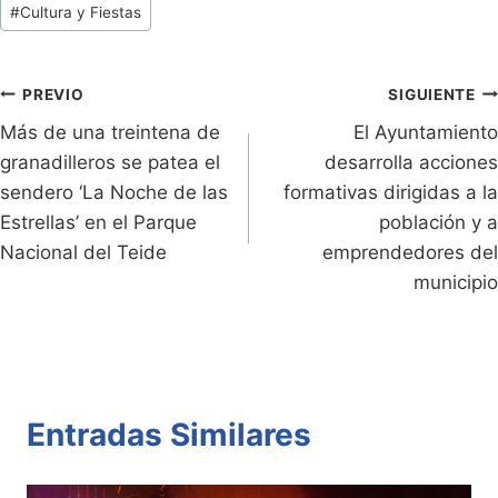
#
Cultura y Fiestas
ri
y
s
er
e
p
de
e
Li
A
b
ar
Entradas:
n
n
p
o
tir
Navegación
PREVIO
SIGUIENTE
dl
k
p
o
Más de una treintena de
El Ayuntamiento
de
granadilleros se patea el
desarrolla acciones
y
k
entradas
sendero ‘La Noche de las
formativas dirigidas a la
Estrellas’ en el Parque
población y a
Nacional del Teide
emprendedores del
municipio
Entradas Similares