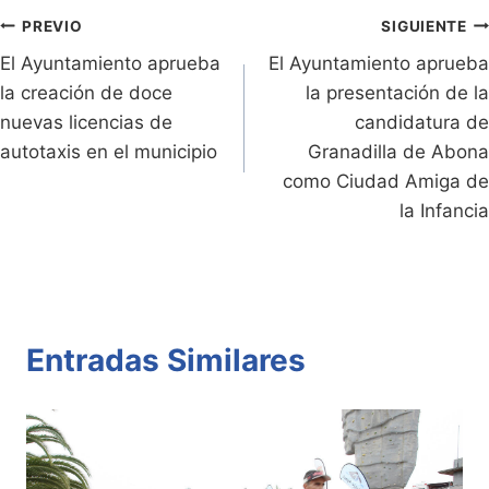
e
Li
A
b
ar
n
n
p
o
tir
Navegación
PREVIO
SIGUIENTE
dl
k
p
o
El Ayuntamiento aprueba
El Ayuntamiento aprueba
de
la creación de doce
la presentación de la
y
k
entradas
nuevas licencias de
candidatura de
autotaxis en el municipio
Granadilla de Abona
como Ciudad Amiga de
la Infancia
Entradas Similares