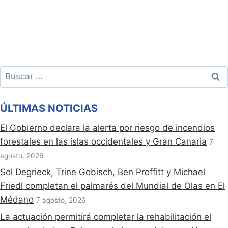
Buscar:
ÚLTIMAS NOTICIAS
El Gobierno declara la alerta por riesgo de incendios
forestales en las islas occidentales y Gran Canaria
7
agosto, 2026
Sol Degrieck, Trine Gobisch, Ben Proffitt y Michael
Friedl completan el palmarés del Mundial de Olas en El
Médano
7 agosto, 2026
La actuación permitirá completar la rehabilitación el