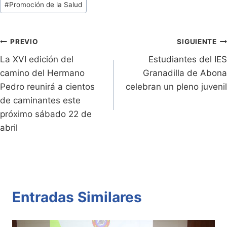
#
Promoción de la Salud
ri
y
s
er
e
p
de
e
Li
A
b
ar
Entradas:
n
n
p
o
tir
Navegación
PREVIO
SIGUIENTE
dl
k
p
o
La XVI edición del
Estudiantes del IES
de
camino del Hermano
Granadilla de Abona
y
k
entradas
Pedro reunirá a cientos
celebran un pleno juvenil
de caminantes este
próximo sábado 22 de
abril
Entradas Similares