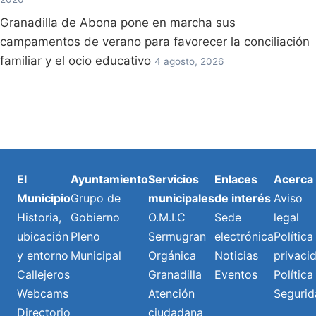
Granadilla de Abona pone en marcha sus
campamentos de verano para favorecer la conciliación
familiar y el ocio educativo
4 agosto, 2026
El
Ayuntamiento
Servicios
Enlaces
Acerca
Municipio
Grupo de
municipales
de interés
Aviso
Historia,
Gobierno
O.M.I.C
Sede
legal
ubicación
Pleno
Sermugran
electrónica
Política
y entorno
Municipal
Orgánica
Noticias
privaci
Callejeros
Granadilla
Eventos
Política
Webcams
Atención
Segurid
Directorio
ciudadana