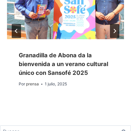
Granadilla de Abona da la
bienvenida a un verano cultural
único con Sansofé 2025
Por
prensa
1 julio, 2025
Buscar: