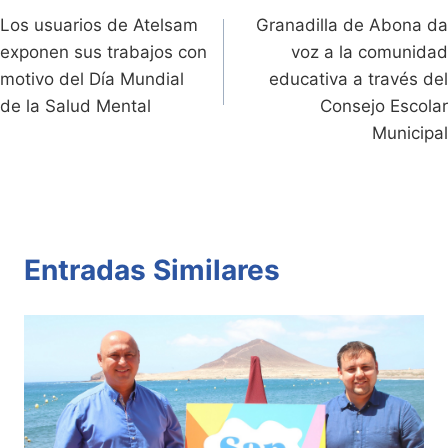
dl
k
p
o
Los usuarios de Atelsam
Granadilla de Abona da
de
exponen sus trabajos con
voz a la comunidad
y
k
entradas
motivo del Día Mundial
educativa a través del
de la Salud Mental
Consejo Escolar
Municipal
Entradas Similares