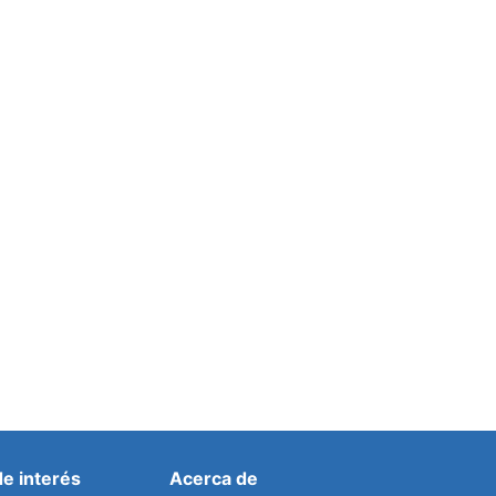
Granadilla de Abona sanciona a 65
propietarios de animales por incumplir la
ordenanza municipal
Por
prensa
10 agosto, 2020
de interés
Acerca de