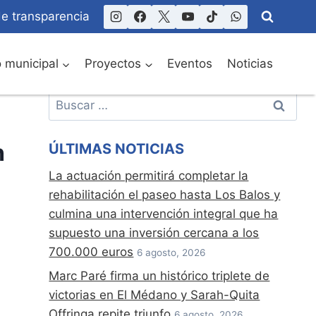
de transparencia
o municipal
Proyectos
Eventos
Noticias
Buscar:
n
ÚLTIMAS NOTICIAS
La actuación permitirá completar la
rehabilitación el paseo hasta Los Balos y
culmina una intervención integral que ha
supuesto una inversión cercana a los
700.000 euros
6 agosto, 2026
Marc Paré firma un histórico triplete de
victorias en El Médano y Sarah-Quita
Offringa repite triunfo
6 agosto, 2026