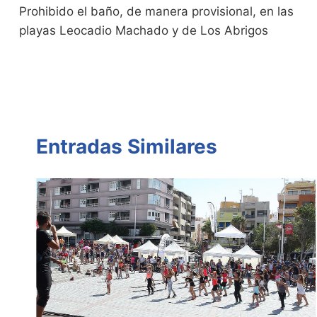
dl
k
p
o
Prohibido el baño, de manera provisional, en las
de
playas Leocadio Machado y de Los Abrigos
y
k
entradas
Entradas Similares