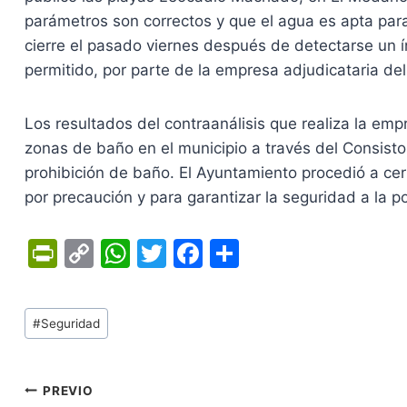
parámetros son correctos y que el agua es apta para
cierre el pasado viernes después de detectarse un í
permitido, por parte de la empresa adjudicataria del
Los resultados del contraanálisis que realiza la empr
zonas de baño en el municipio a través del Consisto
prohibición de baño. El Ayuntamiento procedió a cerr
por precaución y para garantizar la seguridad a la p
Pr
C
W
T
F
C
in
o
h
w
a
o
tF
p
at
itt
c
m
Tags
#
Seguridad
ri
y
s
er
e
p
de
e
Li
A
b
ar
Entradas:
n
n
p
o
tir
Navegación
PREVIO