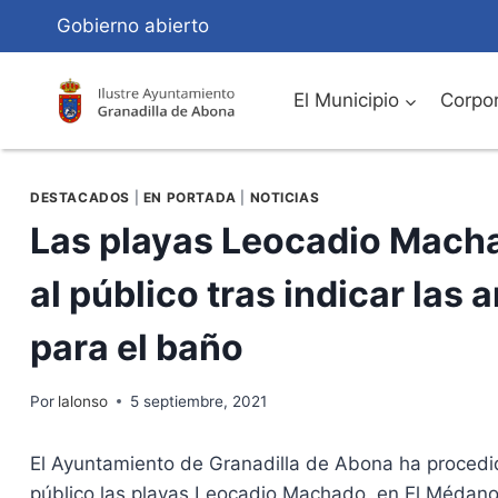
Saltar
Gobierno abierto
al
Contenido
El Municipio
Corpor
DESTACADOS
|
EN PORTADA
|
NOTICIAS
Las playas Leocadio Macha
al público tras indicar las 
para el baño
Por
lalonso
5 septiembre, 2021
El Ayuntamiento de Granadilla de Abona ha procedid
público las playas Leocadio Machado, en El Médano, y