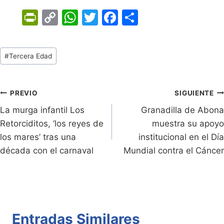
Pr
C
W
T
F
C
in
o
h
w
a
o
tF
p
at
itt
c
m
Tags
#
Tercera Edad
ri
y
s
er
e
p
de
e
Li
A
b
ar
Entradas:
n
n
p
o
tir
Navegación
PREVIO
SIGUIENTE
dl
k
p
o
La murga infantil Los
Granadilla de Abona
de
Retorciditos, ‘los reyes de
muestra su apoyo
y
k
entradas
los mares’ tras una
institucional en el Día
década con el carnaval
Mundial contra el Cáncer
Entradas Similares