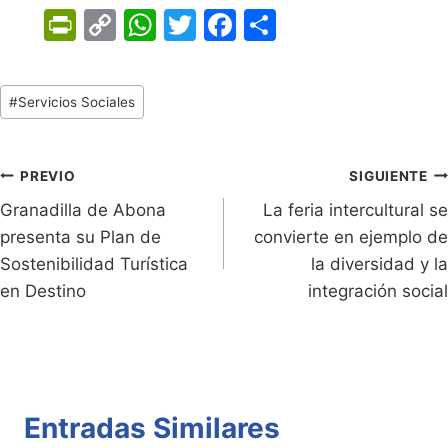
Pr
C
W
T
F
C
in
o
h
w
a
o
tF
p
at
itt
c
m
Tags
#
Servicios Sociales
ri
y
s
er
e
p
de
e
Li
A
b
ar
Entradas:
n
n
p
o
tir
Navegación
PREVIO
SIGUIENTE
dl
k
p
o
Granadilla de Abona
La feria intercultural se
de
presenta su Plan de
convierte en ejemplo de
y
k
entradas
Sostenibilidad Turística
la diversidad y la
en Destino
integración social
Entradas Similares