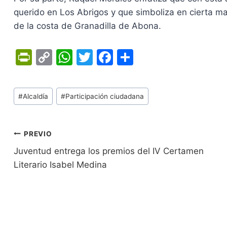
querido en Los Abrigos y que simboliza en cierta man
de la costa de Granadilla de Abona.
Pr
C
W
T
F
C
in
o
h
w
a
o
tF
p
at
itt
c
m
Tags
#
Alcaldía
#
Participación ciudadana
ri
y
s
er
e
p
de
e
Li
A
b
ar
Entradas:
n
n
p
o
tir
Navegación
PREVIO
dl
k
p
o
Juventud entrega los premios del IV Certamen
de
Literario Isabel Medina
y
k
entradas