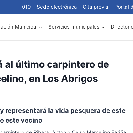
010
Sede electrónica
Cita previa
Portal 
ación Municipal
Servicios municipales
Directori
al último carpintero de
elino, en Los Abrigos
 y representará la vida pesquera de este
de este vecino
 carpintero de Ribera, Antonio Celso Marcelino Fariña,