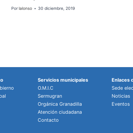
Por
lalonso
30 diciembre, 2019
to
Servicios municipales
Enlaces 
bierno
O.M.I.C
Sede elec
pal
Sermugran
Noticias
Orgánica Granadilla
Eventos
Atención ciudadana
Contacto