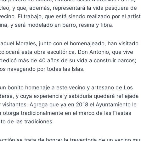
cleo, y que, además, representará la vida pesquera de
ecino. El trabajo, que está siendo realizado por el artis
na, y será modelado en barro, resina y fibra.
Raquel Morales, junto con el homenajeado, han visitado
olocará esta obra escultórica. Don Antonio, que vive
 dedicó más de 40 años de su vida a construir barcos;
s navegando por todas las Islas.
un bonito homenaje a este vecino y artesano de Los
erse, y cuya experiencia y sabiduría quedará reflejada
y visitantes. Agrega que ya en 2018 el Ayuntamiento le
e otorga tradicionalmente en el marco de las Fiestas
o de las tradiciones.
acción se trata de honrar la trayectoria de un vecino mu