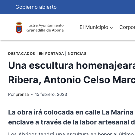
Saltar
Gobierno abierto
al
Contenido
El Municipio
Corpor
DESTACADOS
|
EN PORTADA
|
NOTICIAS
Una escultura homenajeará 
Ribera, Antonio Celso Marc
Por
prensa
15 febrero, 2023
La obra irá colocada en calle La Marina
enclave a través de la labor artesanal 
Los Abrigos tendrá una escultura en honor al último