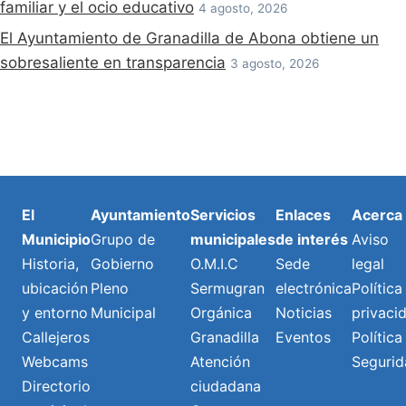
familiar y el ocio educativo
4 agosto, 2026
El Ayuntamiento de Granadilla de Abona obtiene un
sobresaliente en transparencia
3 agosto, 2026
El
Ayuntamiento
Servicios
Enlaces
Acerca
Municipio
Grupo de
municipales
de interés
Aviso
Historia,
Gobierno
O.M.I.C
Sede
legal
ubicación
Pleno
Sermugran
electrónica
Política
y entorno
Municipal
Orgánica
Noticias
privaci
Callejeros
Granadilla
Eventos
Política
Webcams
Atención
Segurid
Directorio
ciudadana