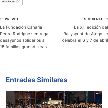
#
Educación
ri
y
s
er
e
p
de
e
Li
A
b
ar
Entradas:
n
n
p
o
tir
Navegación
PREVIO
SIGUIENTE
dl
k
p
o
La Fundación Canaria
La XIII edición del
de
Pedro Rodríguez entrega
Rallysprint de Atogo se
y
k
entradas
desayunos solidarios a
celebra el 6 y 7 de abril
15 familias granadilleras
Entradas Similares