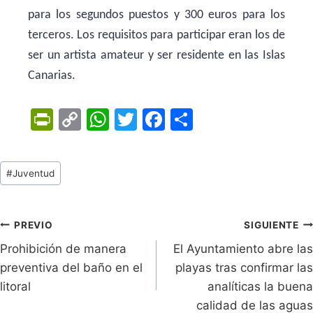
para los segundos puestos y 300 euros para los
terceros. Los requisitos para participar eran los de
ser un artista amateur y ser residente en las Islas
Canarias.
Pr
C
W
T
F
C
in
o
h
w
a
o
tF
p
at
itt
c
m
Tags
#
Juventud
ri
y
s
er
e
p
de
e
Li
A
b
ar
Entradas:
n
n
p
o
tir
Navegación
PREVIO
SIGUIENTE
dl
k
p
o
Prohibición de manera
El Ayuntamiento abre las
de
preventiva del baño en el
playas tras confirmar las
y
k
entradas
litoral
analíticas la buena
calidad de las aguas