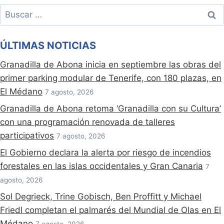
Buscar:
ÚLTIMAS NOTICIAS
Granadilla de Abona inicia en septiembre las obras del
primer parking modular de Tenerife, con 180 plazas, en
El Médano
7 agosto, 2026
Granadilla de Abona retoma ‘Granadilla con su Cultura’
con una programación renovada de talleres
participativos
7 agosto, 2026
El Gobierno declara la alerta por riesgo de incendios
forestales en las islas occidentales y Gran Canaria
7
agosto, 2026
Sol Degrieck, Trine Gobisch, Ben Proffitt y Michael
Friedl completan el palmarés del Mundial de Olas en El
Médano
7 agosto, 2026