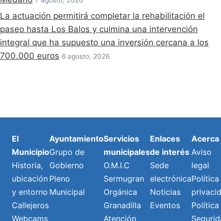
La actuación permitirá completar la rehabilitación el
paseo hasta Los Balos y culmina una intervención
integral que ha supuesto una inversión cercana a los
700.000 euros
6 agosto, 2026
El
Ayuntamiento
Servicios
Enlaces
Acerca
Municipio
Grupo de
municipales
de interés
Aviso
Historia,
Gobierno
O.M.I.C
Sede
legal
ubicación
Pleno
Sermugran
electrónica
Política
y entorno
Municipal
Orgánica
Noticias
privaci
Callejeros
Granadilla
Eventos
Política
Webcams
Atención
Segurid