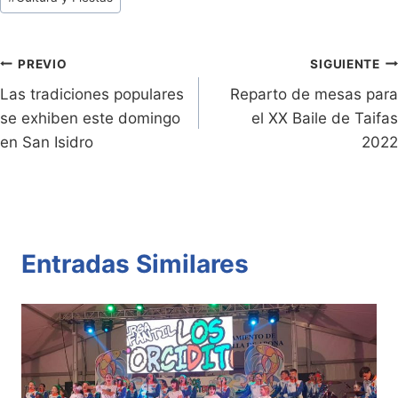
ri
y
s
er
e
p
de
e
Li
A
b
ar
Entradas:
n
n
p
o
tir
Navegación
PREVIO
SIGUIENTE
dl
k
p
o
Las tradiciones populares
Reparto de mesas para
de
se exhiben este domingo
el XX Baile de Taifas
y
k
entradas
en San Isidro
2022
Entradas Similares