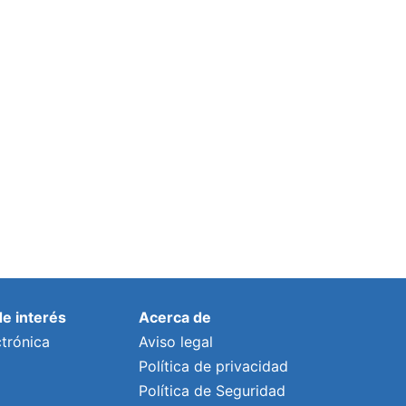
Granadilla de Abona presenta un
presupuesto social e inversor de casi 44
millones de euros
Por
lalonso
19 diciembre, 2019
de interés
Acerca de
trónica
Aviso legal
Política de privacidad
Política de Seguridad