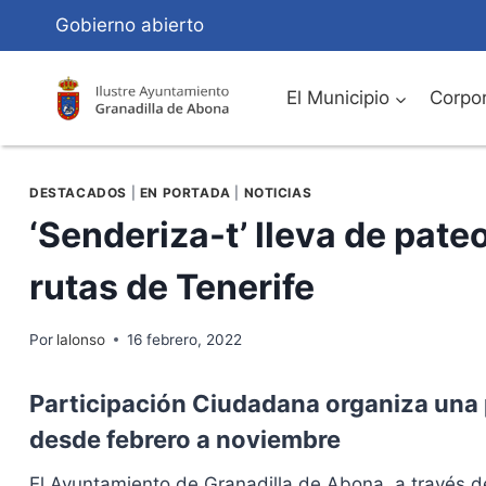
Saltar
Gobierno abierto
al
Contenido
El Municipio
Corpor
DESTACADOS
|
EN PORTADA
|
NOTICIAS
‘Senderiza-t’ lleva de pateo
rutas de Tenerife
Por
lalonso
16 febrero, 2022
Participación Ciudadana organiza una
desde febrero a noviembre
El Ayuntamiento de Granadilla de Abona, a través d