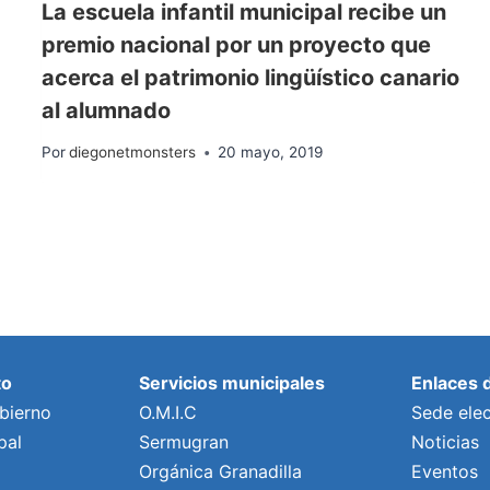
La escuela infantil municipal recibe un
premio nacional por un proyecto que
acerca el patrimonio lingüístico canario
al alumnado
Por
diegonetmonsters
20 mayo, 2019
to
Servicios municipales
Enlaces 
bierno
O.M.I.C
Sede elec
pal
Sermugran
Noticias
Orgánica Granadilla
Eventos