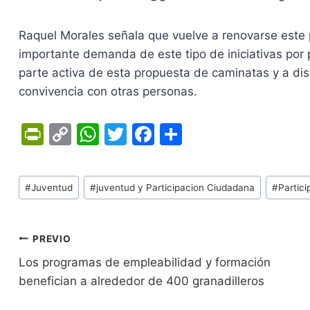
Raquel Morales señala que vuelve a renovarse este 
importante demanda de este tipo de iniciativas por p
parte activa de esta propuesta de caminatas y a dis
convivencia con otras personas.
Pr
C
W
T
F
C
in
o
h
w
a
o
tF
p
at
itt
c
m
Tags
#
Juventud
#
juventud y Participacion Ciudadana
#
Partic
ri
y
s
er
e
p
de
e
Li
A
b
ar
Entradas:
n
n
p
o
tir
Navegación
PREVIO
dl
k
p
o
Los programas de empleabilidad y formación
de
benefician a alrededor de 400 granadilleros
y
k
entradas