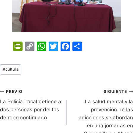
Pr
C
W
T
F
C
in
o
h
w
a
o
tF
p
at
itt
c
m
Tags
#
cultura
ri
y
s
er
e
p
de
e
Li
A
b
ar
Entradas:
n
n
p
o
tir
Navegación
PREVIO
SIGUIENTE
dl
k
p
o
La Policía Local detiene a
La salud mental y la
de
dos personas por delitos
prevención de las
y
k
entradas
de robo continuado
adicciones se abordan
en una jornadas en