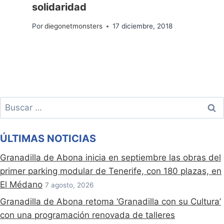
solidaridad
Por
diegonetmonsters
17 diciembre, 2018
Buscar:
ÚLTIMAS NOTICIAS
Granadilla de Abona inicia en septiembre las obras del
primer parking modular de Tenerife, con 180 plazas, en
El Médano
7 agosto, 2026
Granadilla de Abona retoma ‘Granadilla con su Cultura’
con una programación renovada de talleres