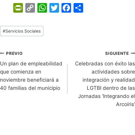
Pr
C
W
T
F
C
in
o
h
w
a
o
tF
p
at
itt
c
m
Tags
#
Servicios Sociales
ri
y
s
er
e
p
de
e
Li
A
b
ar
Entradas:
n
n
p
o
tir
Navegación
PREVIO
SIGUIENTE
dl
k
p
o
Un plan de empleabilidad
Celebradas con éxito las
de
que comienza en
actividades sobre
y
k
entradas
noviembre beneficiará a
integración y realidad
40 familias del municipio
LGTBI dentro de las
Jornadas ‘Integrando el
Arcoíris’