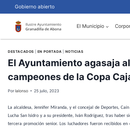
Saltar
Gobierno abierto
al
Contenido
El Municipio
Corpor
DESTACADOS
|
EN PORTADA
|
NOTICIAS
El Ayuntamiento agasaja al
campeones de la Copa Caj
Por
lalonso
25 julio, 2023
La alcaldesa, Jennifer Miranda, y el concejal de Deportes, Caín
Lucha San Isidro y a su presidente, Iván Rodríguez, tras haber
tercera promoción senior. Los luchadores fueron recibidos en