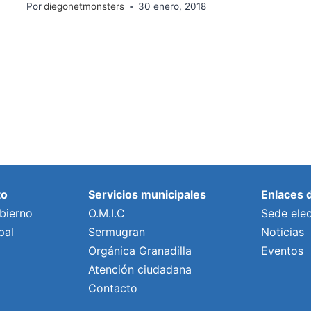
Por
diegonetmonsters
30 enero, 2018
to
Servicios municipales
Enlaces 
bierno
O.M.I.C
Sede elec
pal
Sermugran
Noticias
Orgánica Granadilla
Eventos
Atención ciudadana
Contacto