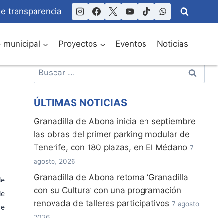
de transparencia
o municipal
Proyectos
Eventos
Noticias
Buscar:
ÚLTIMAS NOTICIAS
Granadilla de Abona inicia en septiembre
las obras del primer parking modular de
Tenerife, con 180 plazas, en El Médano
7
agosto, 2026
Granadilla de Abona retoma ‘Granadilla
de
con su Cultura’ con una programación
de
renovada de talleres participativos
7 agosto,
le
2026