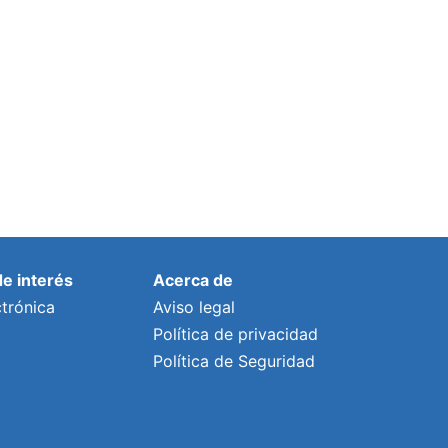
recogida de envases y del papel y
cartón en 2018
Por
diegonetmonsters
30 enero, 2019
de interés
Acerca de
trónica
Aviso legal
Política de privacidad
Política de Seguridad