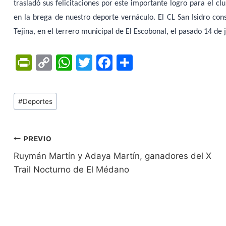
trasladó sus felicitaciones por este importante logro para el cl
en la brega de nuestro deporte vernáculo. El CL San Isidro consi
Tejina, en el terrero municipal de El Escobonal, el pasado 14 de 
Pr
C
W
T
F
C
in
o
h
w
a
o
tF
p
at
itt
c
m
Tags
#
Deportes
ri
y
s
er
e
p
de
e
Li
A
b
ar
Entradas:
n
n
p
o
tir
Navegación
PREVIO
dl
k
p
o
Ruymán Martín y Adaya Martín, ganadores del X
de
Trail Nocturno de El Médano
y
k
entradas