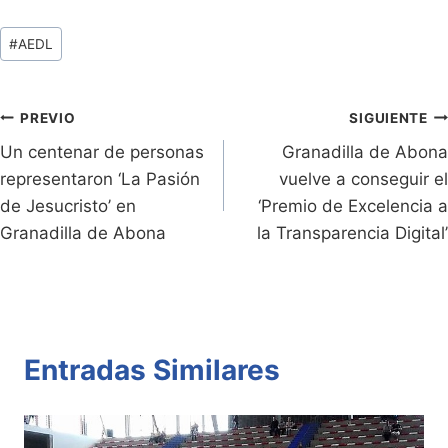
tF
p
at
itt
c
m
Tags
#
AEDL
ri
y
s
er
e
p
de
e
Li
A
b
ar
Entradas:
n
n
p
o
tir
Navegación
PREVIO
SIGUIENTE
dl
k
p
o
Un centenar de personas
Granadilla de Abona
de
representaron ‘La Pasión
vuelve a conseguir el
y
k
entradas
de Jesucristo’ en
‘Premio de Excelencia a
Granadilla de Abona
la Transparencia Digital’
Entradas Similares