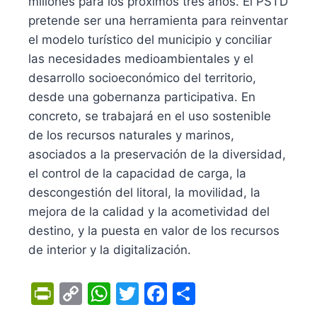
millones para los próximos tres años. El PSTD
pretende ser una herramienta para reinventar
el modelo turístico del municipio y conciliar
las necesidades medioambientales y el
desarrollo socioeconómico del territorio,
desde una gobernanza participativa. En
concreto, se trabajará en el uso sostenible
de los recursos naturales y marinos,
asociados a la preservación de la diversidad,
el control de la capacidad de carga, la
descongestión del litoral, la movilidad, la
mejora de la calidad y la acometividad del
destino, y la puesta en valor de los recursos
de interior y la digitalización.
Pr
C
W
T
F
C
in
o
h
w
a
o