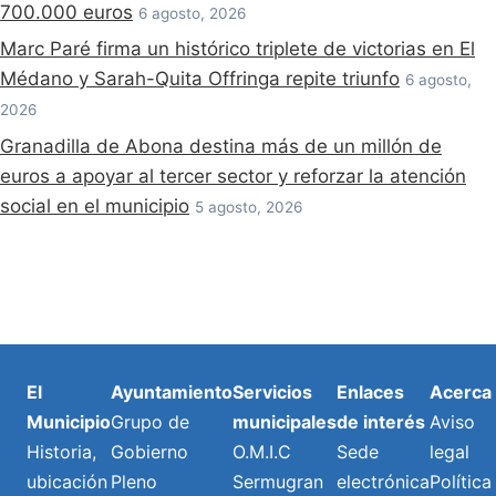
700.000 euros
6 agosto, 2026
Marc Paré firma un histórico triplete de victorias en El
Médano y Sarah-Quita Offringa repite triunfo
6 agosto,
2026
Granadilla de Abona destina más de un millón de
euros a apoyar al tercer sector y reforzar la atención
social en el municipio
5 agosto, 2026
El
Ayuntamiento
Servicios
Enlaces
Acerca
Municipio
Grupo de
municipales
de interés
Aviso
Historia,
Gobierno
O.M.I.C
Sede
legal
ubicación
Pleno
Sermugran
electrónica
Política