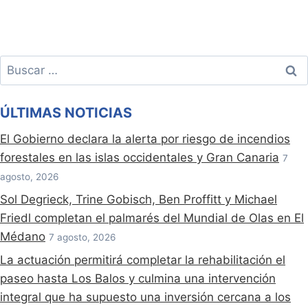
Buscar:
ÚLTIMAS NOTICIAS
El Gobierno declara la alerta por riesgo de incendios
forestales en las islas occidentales y Gran Canaria
7
agosto, 2026
Sol Degrieck, Trine Gobisch, Ben Proffitt y Michael
Friedl completan el palmarés del Mundial de Olas en El
Médano
7 agosto, 2026
La actuación permitirá completar la rehabilitación el
paseo hasta Los Balos y culmina una intervención
integral que ha supuesto una inversión cercana a los