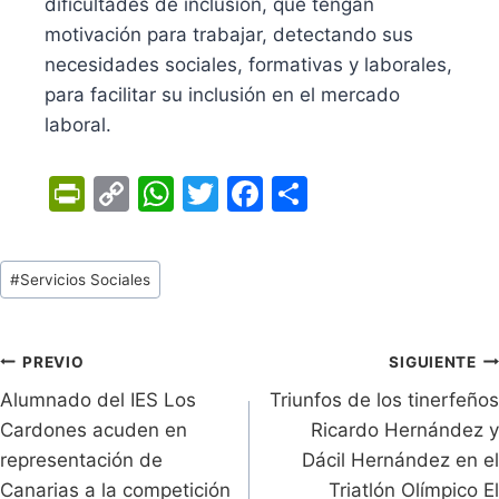
dificultades de inclusión, que tengan
motivación para trabajar, detectando sus
necesidades sociales, formativas y laborales,
para facilitar su inclusión en el mercado
laboral.
Pr
C
W
T
F
C
in
o
h
w
a
o
tF
p
at
itt
c
m
Tags
#
Servicios Sociales
ri
y
s
er
e
p
de
e
Li
A
b
ar
Entradas:
n
n
p
o
tir
Navegación
PREVIO
SIGUIENTE
dl
k
p
o
Alumnado del IES Los
Triunfos de los tinerfeños
de
Cardones acuden en
Ricardo Hernández y
y
k
entradas
representación de
Dácil Hernández en el
Canarias a la competición
Triatlón Olímpico El