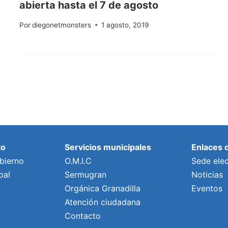
abierta hasta el 7 de agosto
Por
diegonetmonsters
1 agosto, 2019
to
Servicios municipales
Enlaces 
bierno
O.M.I.C
Sede elec
pal
Sermugran
Noticias
Orgánica Granadilla
Eventos
Atención ciudadana
Contacto