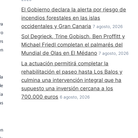
El Gobierno declara la alerta por riesgo de
incendios forestales en las islas
ya
occidentales y Gran Canaria
7 agosto, 2026
ro
Sol Degrieck, Trine Gobisch, Ben Proffitt y
es
Michael Friedl completan el palmarés del
en
Mundial de Olas en El Médano
7 agosto, 2026
La actuación permitirá completar la
rehabilitación el paseo hasta Los Balos y
da
culmina una intervención integral que ha
de
supuesto una inversión cercana a los
la
700.000 euros
6 agosto, 2026
as
en