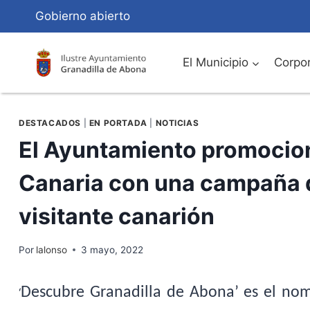
Saltar
Gobierno abierto
al
Contenido
El Municipio
Corpor
DESTACADOS
|
EN PORTADA
|
NOTICIAS
El Ayuntamiento promocion
Canaria con una campaña q
visitante canarión
Por
lalonso
3 mayo, 2022
Descubre Granadilla de Abona’ es el nomb
‘