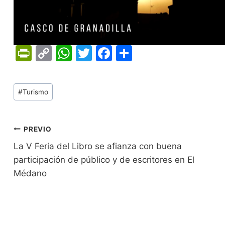
Pr
C
W
T
F
C
in
o
h
w
a
o
tF
p
at
itt
c
m
Tags
#
Turismo
ri
y
s
er
e
p
de
e
Li
A
b
ar
Entradas:
n
n
p
o
tir
Navegación
PREVIO
dl
k
p
o
La V Feria del Libro se afianza con buena
de
participación de público y de escritores en El
y
k
entradas
Médano