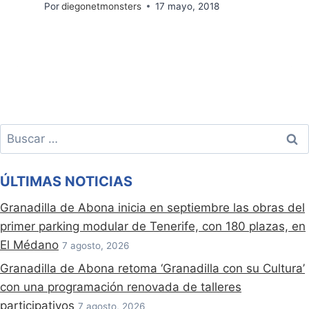
Por
diegonetmonsters
17 mayo, 2018
Buscar:
ÚLTIMAS NOTICIAS
Granadilla de Abona inicia en septiembre las obras del
primer parking modular de Tenerife, con 180 plazas, en
El Médano
7 agosto, 2026
Granadilla de Abona retoma ‘Granadilla con su Cultura’
con una programación renovada de talleres
participativos
7 agosto, 2026