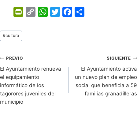
Pr
C
W
T
F
C
in
o
h
w
a
o
tF
p
at
itt
c
m
Tags
#
cultura
ri
y
s
er
e
p
de
e
Li
A
b
ar
Entradas:
n
n
p
o
tir
Navegación
PREVIO
SIGUIENTE
dl
k
p
o
El Ayuntamiento renueva
El Ayuntamiento activa
de
el equipamiento
un nuevo plan de empleo
y
k
entradas
informático de los
social que beneficia a 59
tagorores juveniles del
familias granadilleras
municipio