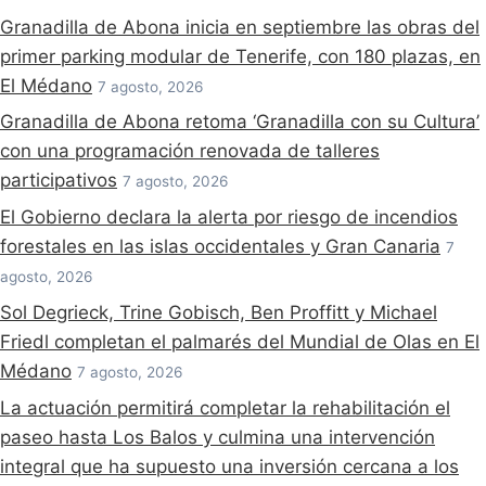
Granadilla de Abona inicia en septiembre las obras del
primer parking modular de Tenerife, con 180 plazas, en
El Médano
7 agosto, 2026
Granadilla de Abona retoma ‘Granadilla con su Cultura’
con una programación renovada de talleres
participativos
7 agosto, 2026
El Gobierno declara la alerta por riesgo de incendios
forestales en las islas occidentales y Gran Canaria
7
agosto, 2026
Sol Degrieck, Trine Gobisch, Ben Proffitt y Michael
Friedl completan el palmarés del Mundial de Olas en El
Médano
7 agosto, 2026
La actuación permitirá completar la rehabilitación el
paseo hasta Los Balos y culmina una intervención
integral que ha supuesto una inversión cercana a los