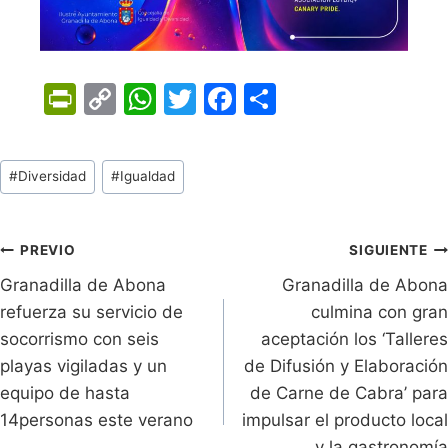
Pr
C
W
T
F
C
in
o
h
w
a
o
tF
p
at
itt
c
m
Tags
#
Diversidad
#
Igualdad
ri
y
s
er
e
p
de
e
Li
A
b
ar
Entradas:
n
n
p
o
tir
Navegación
PREVIO
SIGUIENTE
dl
k
p
o
Granadilla de Abona
Granadilla de Abona
de
refuerza su servicio de
culmina con gran
y
k
entradas
socorrismo con seis
aceptación los ‘Talleres
playas vigiladas y un
de Difusión y Elaboración
equipo de hasta
de Carne de Cabra’ para
14personas este verano
impulsar el producto local
y la gastronomía