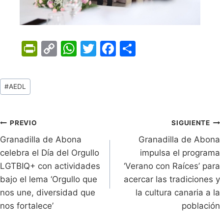
Pr
C
W
T
F
C
in
o
h
w
a
o
tF
p
at
itt
c
m
Tags
#
AEDL
ri
y
s
er
e
p
de
e
Li
A
b
ar
Entradas:
n
n
p
o
tir
Navegación
PREVIO
SIGUIENTE
dl
k
p
o
Granadilla de Abona
Granadilla de Abona
de
celebra el Día del Orgullo
impulsa el programa
y
k
entradas
LGTBIQ+ con actividades
‘Verano con Raíces’ para
bajo el lema ‘Orgullo que
acercar las tradiciones y
nos une, diversidad que
la cultura canaria a la
nos fortalece’
población