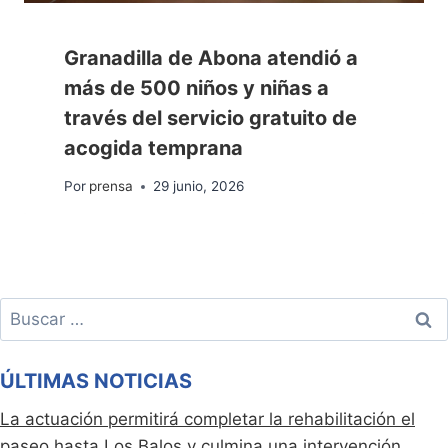
Granadilla de Abona atendió a
más de 500 niños y niñas a
través del servicio gratuito de
acogida temprana
Por
prensa
29 junio, 2026
Buscar:
ÚLTIMAS NOTICIAS
La actuación permitirá completar la rehabilitación el
paseo hasta Los Balos y culmina una intervención