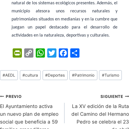
natural de los sistemas ecológicos presentes. Además, el
municipio atesora unos recursos naturales y
patrimoniales situados en medianías y en la cumbre que
juegan un papel destacado para el desarrollo de
actividades en la naturaleza, deportivas y culturales.
Pr
C
W
T
F
C
in
o
h
w
a
o
tF
p
at
itt
c
m
Tags
#
AEDL
#
cultura
#
Deportes
#
Patrimonio
#
Turismo
ri
y
s
er
e
p
de
e
Li
A
b
ar
Entradas:
n
n
p
o
tir
Navegación
PREVIO
SIGUIENTE
dl
k
p
o
El Ayuntamiento activa
La XV edición de la Ruta
de
un nuevo plan de empleo
del Camino del Hermano
y
k
entradas
social que beneficia a 59
Pedro se celebra el 23