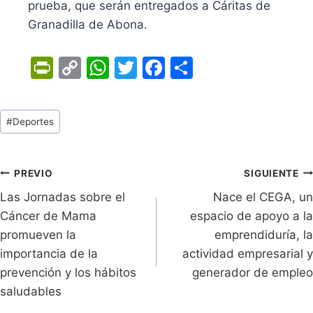
prueba, que serán entregados a Cáritas de
Granadilla de Abona.
Pr
C
W
T
F
C
in
o
h
w
a
o
tF
p
at
itt
c
m
Tags
#
Deportes
ri
y
s
er
e
p
de
e
Li
A
b
ar
Entradas:
n
n
p
o
tir
Navegación
PREVIO
SIGUIENTE
dl
k
p
o
Las Jornadas sobre el
Nace el CEGA, un
de
Cáncer de Mama
espacio de apoyo a la
y
k
entradas
promueven la
emprendiduría, la
importancia de la
actividad empresarial y
prevención y los hábitos
generador de empleo
saludables