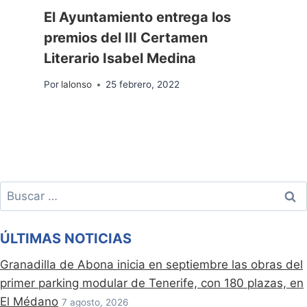
El Ayuntamiento entrega los
premios del III Certamen
Literario Isabel Medina
Por
lalonso
25 febrero, 2022
Buscar:
ÚLTIMAS NOTICIAS
Granadilla de Abona inicia en septiembre las obras del
primer parking modular de Tenerife, con 180 plazas, en
El Médano
7 agosto, 2026