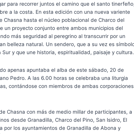
r para recorrer juntos el camino que el santo tinerfeño
bre a la costa. En esta edición con una nueva variente
de Chasna hasta el núcleo poblacional de Charco del
de un proyecto conjunto entre ambos municipios del
ando más seguridad al peregrino al transcurrir por un
ran belleza natural. Un sendero, que a su vez es símbol
ur y que une historia, espiritualidad, paisaje y cultura.
uando apenas apuntaba el alba de este sábado, 20 de
mano Pedro. A las 6.00 horas se celebraba una liturgia
gadas, contándose con miembros de ambas corporaciones
r de Chasna con más de medio millar de participantes, a
os desde Granadilla, Charco del Pino, San Isidro, El
a por los ayuntamientos de Granadilla de Abona y