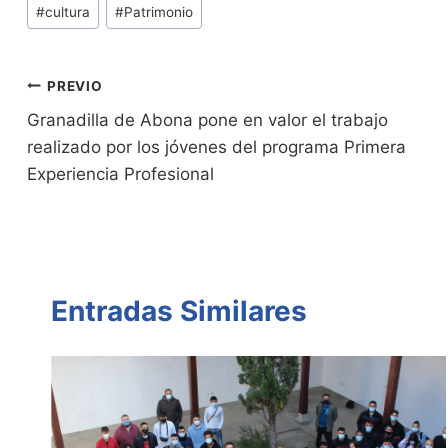
Tags
#
cultura
#
Patrimonio
ri
y
s
er
e
p
de
e
Li
A
b
ar
Entradas:
n
n
p
o
tir
Navegación
PREVIO
dl
k
p
o
Granadilla de Abona pone en valor el trabajo
de
realizado por los jóvenes del programa Primera
y
k
entradas
Experiencia Profesional
Entradas Similares