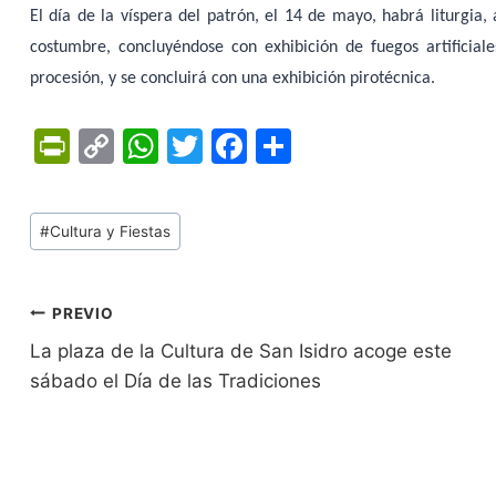
El día de la víspera del patrón, el 14 de mayo, habrá liturgia, 
costumbre, concluyéndose con exhibición de fuegos artificial
procesión, y se concluirá con una exhibición pirotécnica.
Pr
C
W
T
F
C
in
o
h
w
a
o
tF
p
at
itt
c
m
Tags
#
Cultura y Fiestas
ri
y
s
er
e
p
de
e
Li
A
b
ar
Entradas:
n
n
p
o
tir
Navegación
PREVIO
dl
k
p
o
La plaza de la Cultura de San Isidro acoge este
de
sábado el Día de las Tradiciones
y
k
entradas