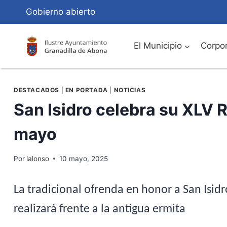
Saltar
Gobierno abierto
al
Contenido
El Municipio
Corpor
DESTACADOS
|
EN PORTADA
|
NOTICIAS
San Isidro celebra su XLV 
mayo
Por
lalonso
10 mayo, 2025
La tradicional ofrenda en honor a San Isid
realizará frente a la antigua ermita