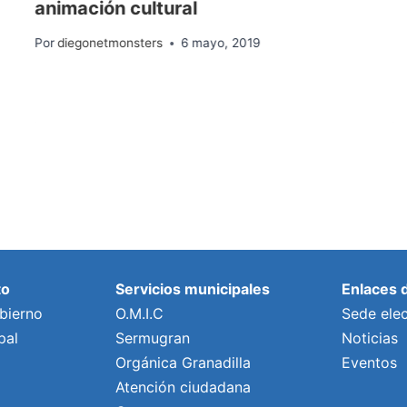
animación cultural
Por
diegonetmonsters
6 mayo, 2019
to
Servicios municipales
Enlaces 
bierno
O.M.I.C
Sede elec
pal
Sermugran
Noticias
Orgánica Granadilla
Eventos
Atención ciudadana