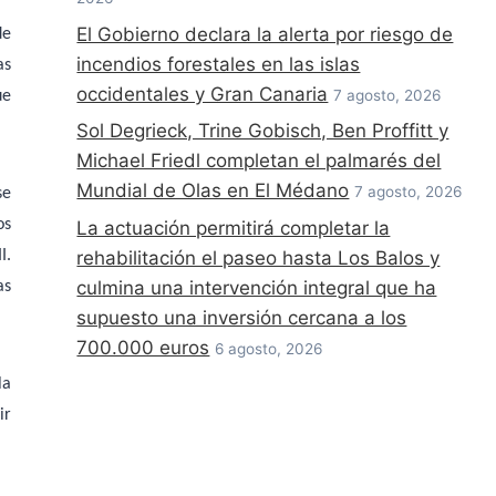
El Gobierno declara la alerta por riesgo de
de
incendios forestales en las islas
as
occidentales y Gran Canaria
7 agosto, 2026
ue
Sol Degrieck, Trine Gobisch, Ben Proffitt y
Michael Friedl completan el palmarés del
Mundial de Olas en El Médano
7 agosto, 2026
se
os
La actuación permitirá completar la
I.
rehabilitación el paseo hasta Los Balos y
culmina una intervención integral que ha
as
supuesto una inversión cercana a los
700.000 euros
6 agosto, 2026
la
ir