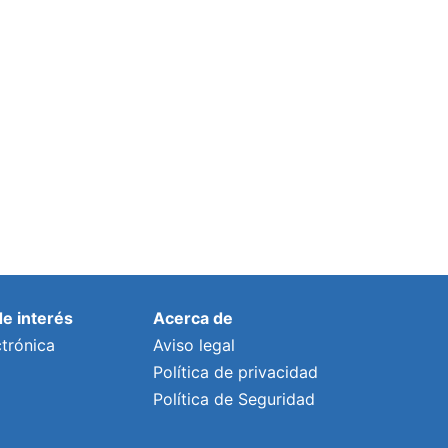
participación a la infancia y
adolescencia con el Diagnóstico 2024-
2026
Por
lalonso
5 marzo, 2026
de interés
Acerca de
trónica
Aviso legal
Política de privacidad
Política de Seguridad