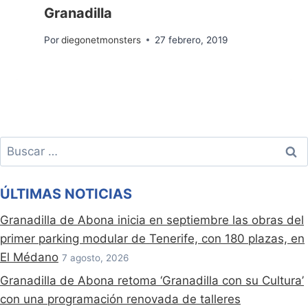
Granadilla
Por
diegonetmonsters
27 febrero, 2019
Buscar:
ÚLTIMAS NOTICIAS
Granadilla de Abona inicia en septiembre las obras del
primer parking modular de Tenerife, con 180 plazas, en
El Médano
7 agosto, 2026
Granadilla de Abona retoma ‘Granadilla con su Cultura’
con una programación renovada de talleres