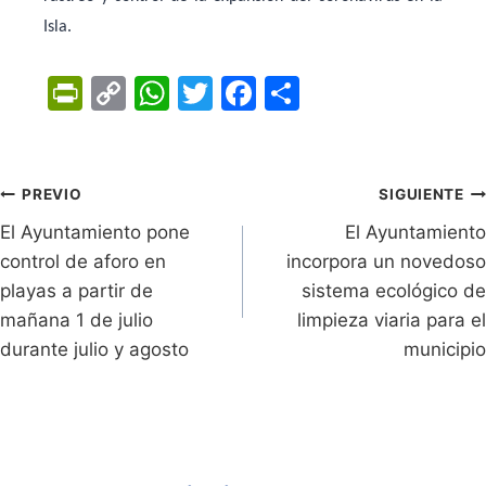
Isla.
Pr
C
W
T
F
C
in
o
h
w
a
o
tF
p
at
itt
c
m
ri
y
s
er
e
p
Navegación
PREVIO
SIGUIENTE
e
Li
A
b
ar
El Ayuntamiento pone
El Ayuntamiento
de
n
n
p
o
tir
control de aforo en
incorpora un novedoso
entradas
playas a partir de
dl
k
p
o
sistema ecológico de
mañana 1 de julio
limpieza viaria para el
y
k
durante julio y agosto
municipio