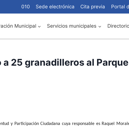
010
Sede electrónica
Cita previa
Portal 
ación Municipal
Servicios municipales
Directori
o a 25 granadilleros al Parque
entud y Participaci
ón Ciudadana cuya responsable es Raquel Moral