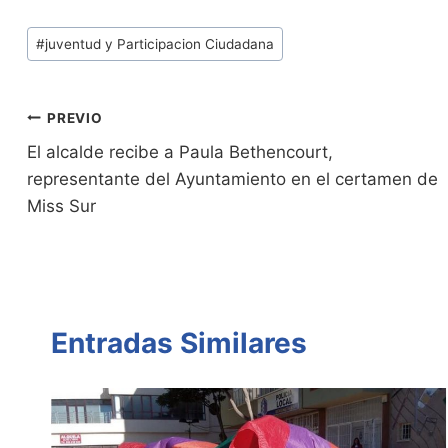
tF
p
at
itt
c
m
Tags
#
juventud y Participacion Ciudadana
ri
y
s
er
e
p
de
e
Li
A
b
ar
Entradas:
n
n
p
o
tir
Navegación
PREVIO
dl
k
p
o
El alcalde recibe a Paula Bethencourt,
de
representante del Ayuntamiento en el certamen de
y
k
entradas
Miss Sur
Entradas Similares