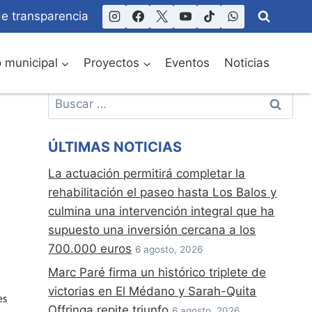
de transparencia
o municipal
Proyectos
Eventos
Noticias
Buscar:
ÚLTIMAS NOTICIAS
La actuación permitirá completar la
rehabilitación el paseo hasta Los Balos y
culmina una intervención integral que ha
supuesto una inversión cercana a los
700.000 euros
6 agosto, 2026
Marc Paré firma un histórico triplete de
victorias en El Médano y Sarah-Quita
es
Offringa repite triunfo
6 agosto, 2026