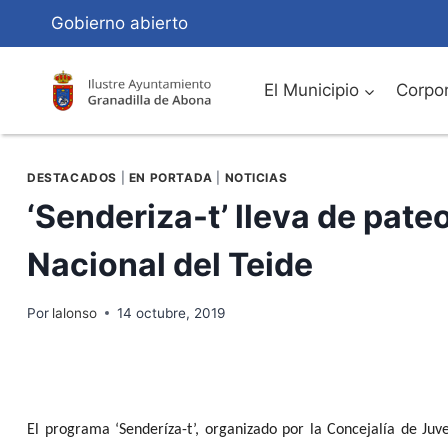
Saltar
Gobierno abierto
al
Contenido
El Municipio
Corpor
DESTACADOS
|
EN PORTADA
|
NOTICIAS
‘Senderiza-t’ lleva de pate
Nacional del Teide
Por
lalonso
14 octubre, 2019
El programa ‘
Senderíza-t’, organizado por la Concejalía de Juv