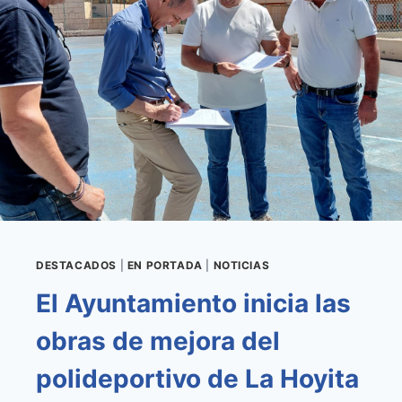
A
LA
MEJORA
DEL
SANEAMIENTO
EN
EL
CASCO
DESTACADOS
|
EN PORTADA
|
NOTICIAS
El Ayuntamiento inicia las
obras de mejora del
polideportivo de La Hoyita