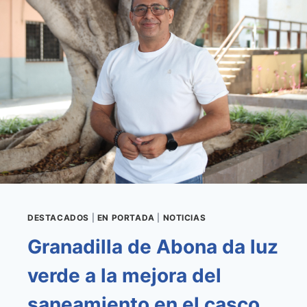
INSTALACIÓN
DE
UN
NUEVO
SISTEMA
DE
ALUMBRADO
PÚBLICO
SOSTENIBLE
EN
CRUZ
DE
TEA
DESTACADOS
|
EN PORTADA
|
NOTICIAS
Granadilla de Abona da luz
verde a la mejora del
saneamiento en el casco