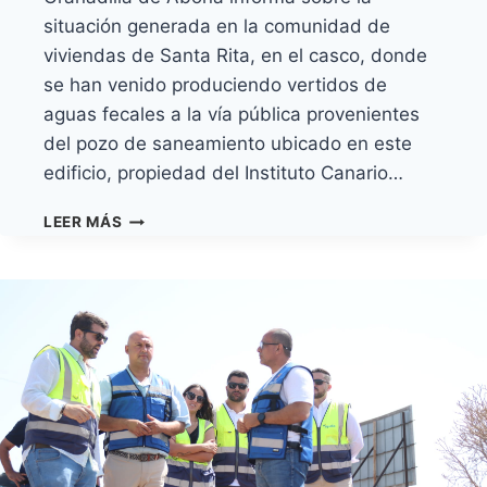
situación generada en la comunidad de
viviendas de Santa Rita, en el casco, donde
se han venido produciendo vertidos de
aguas fecales a la vía pública provenientes
del pozo de saneamiento ubicado en este
edificio, propiedad del Instituto Canario…
COMUNICADO
LEER MÁS
SOBRE
LA
SITUACIÓN
GENERADA
POR
LOS
VERTIDOS
DE
AGUAS
FECALES
EN