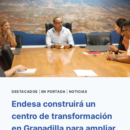
DE
MEJORA
DEL
POLIDEPORTIVO
DE
LA
HOYITA
EN
SAN
ISIDRO
DESTACADOS
|
EN PORTADA
|
NOTICIAS
Endesa construirá un
centro de transformación
en Granadilla para ampliar