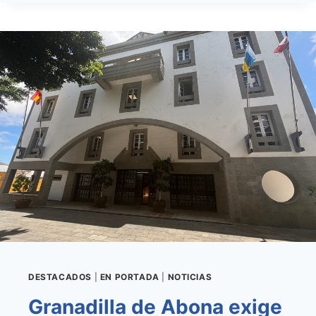
CONSTRUIRÁ
UN
CENTRO
DE
TRANSFORMACIÓN
EN
GRANADILLA
PARA
AMPLIAR
LA
CAPACIDAD
DE
LA
RED
EN
MOMENTOS
DE
MÁXIMO
CONSUMO
DESTACADOS
|
EN PORTADA
|
NOTICIAS
ELÉCTRICO
Granadilla de Abona exige