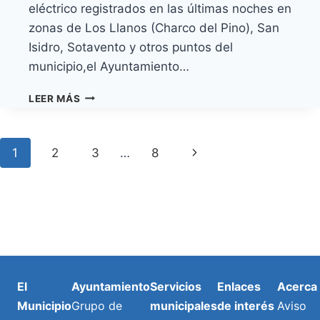
eléctrico registrados en las últimas noches en
zonas de Los Llanos (Charco del Pino), San
Isidro, Sotavento y otros puntos del
municipio,el Ayuntamiento…
GRANADILLA
LEER MÁS
DE
ABONA
EXIGE
Navegación
Next
1
2
3
…
8
SOLUCIONES
URGENTES
de
Page
ANTE
LOS
Página
CORTES
ELÉCTRICOS
Y
ANUNCIA
UN
El
Ayuntamiento
Servicios
Enlaces
Acerca
PROYECTO
Municipio
Grupo de
municipales
de interés
Aviso
PARA
UN