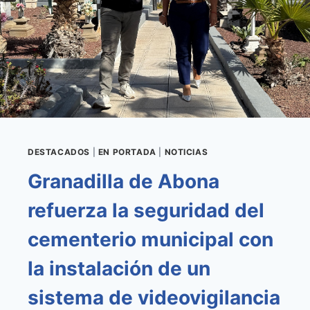
RED
DE
ABASTECIMIENTO
DE
AGUA
EN
LOS
ABRIGOS,
LA
MARETA
Y
DESTACADOS
|
EN PORTADA
|
NOTICIAS
SOTAVENTO
Granadilla de Abona
refuerza la seguridad del
cementerio municipal con
la instalación de un
sistema de videovigilancia