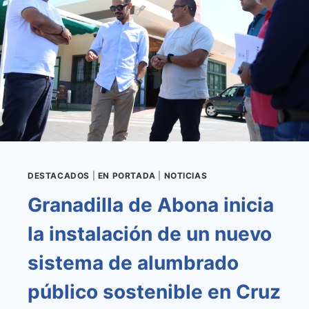
MUNICIPAL
CON
LA
INSTALACIÓN
DE
UN
SISTEMA
DE
VIDEOVIGILANCIA
DESTACADOS
|
EN PORTADA
|
NOTICIAS
Granadilla de Abona inicia
la instalación de un nuevo
sistema de alumbrado
público sostenible en Cruz