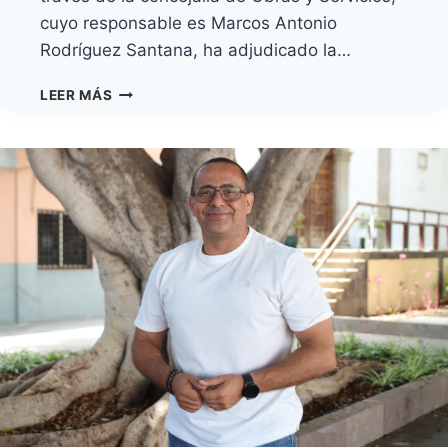
cuyo responsable es Marcos Antonio
Rodríguez Santana, ha adjudicado la…
GRANADILLA
LEER MÁS
DE
ABONA
ADJUDICA
LA
CONSTRUCCIÓN
DEL
PARKING
MODULAR
DE
EL
MÉDANO