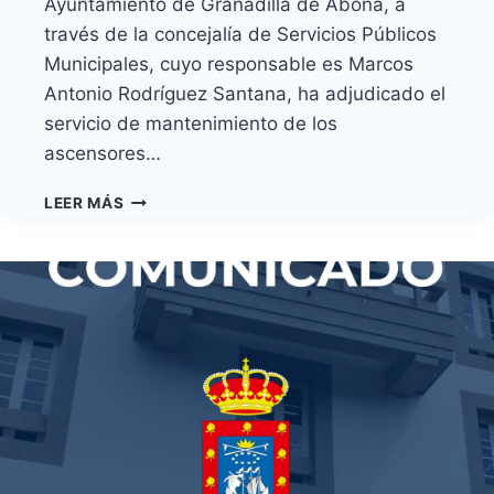
Ayuntamiento de Granadilla de Abona, a
través de la concejalía de Servicios Públicos
Municipales, cuyo responsable es Marcos
Antonio Rodríguez Santana, ha adjudicado el
servicio de mantenimiento de los
ascensores…
GRANADILLA
LEER MÁS
DE
ABONA
ADJUDICA
EL
CONTRATO
DE
MANTENIMIENTO
DE
ASCENSORES
MUNICIPALES
POR
MÁS