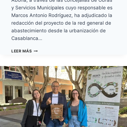
y Servicios Municipales cuyo responsable es
Marcos Antonio Rodríguez, ha adjudicado la
redacción del proyecto de la red general de
abastecimiento desde la urbanización de
Casablanca…
EL
LEER MÁS
AYUNTAMIENTO
ADJUDICA
LA
REDACCIÓN
DEL
PROYECTO
DE
LA
RED
GENERAL
DE
AGUA
POTABLE