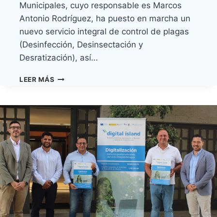
Municipales, cuyo responsable es Marcos
Antonio Rodríguez, ha puesto en marcha un
nuevo servicio integral de control de plagas
(Desinfección, Desinsectación y
Desratización), así…
GRANADILLA
LEER MÁS
DE
ABONA
REFUERZA
SU
COMPROMISO
CON
LA
SALUD
PÚBLICA
CON
UN
NUEVO
SERVICIO