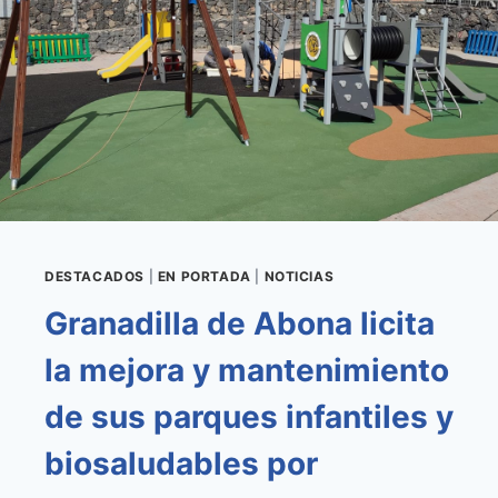
EN
LA
DIGITALIZACIÓN
DE
SU
RED
DE
AGUA
PARA
MEJORAR
LA
EFICIENCIA
DESTACADOS
|
EN PORTADA
|
NOTICIAS
Y
Granadilla de Abona licita
SOSTENIBILIDAD
la mejora y mantenimiento
de sus parques infantiles y
biosaludables por