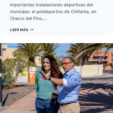
importantes instalaciones deportivas del
municipio: el polideportivo de Chiñama, en
Charco del Pino,…
GRANADILLA
LEER MÁS
DE
ABONA
LICITA
LA
MEJORA
DE
LOS
ESPACIOS
DEPORTIVOS
DE
LA
HOYITA
Y
CHIÑAMA
CON