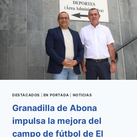
MEJORA
Y
MANTENIMIENTO
DE
SUS
PARQUES
INFANTILES
Y
BIOSALUDABLES
POR
454.000
EUROS
DESTACADOS
|
EN PORTADA
|
NOTICIAS
Granadilla de Abona
impulsa la mejora del
campo de fútbol de El