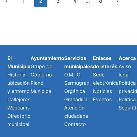
Navegación
Previous
Next
1
2
3
4
…
8
AL
ESTADO
de
Page
Page
LA
MODIFICACIÓN
Página
DE
LA
LEY
DE
RESIDUOS
El
Ayuntamiento
Servicios
Enlaces
Acerca
Municipio
Grupo de
municipales
de interés
Aviso
Historia,
Gobierno
O.M.I.C
Sede
legal
ubicación
Pleno
Sermugran
electrónica
Política
y entorno
Municipal
Orgánica
Noticias
privaci
Callejeros
Granadilla
Eventos
Política
Webcams
Atención
Segurid
Directorio
ciudadana
municipal
Contacto