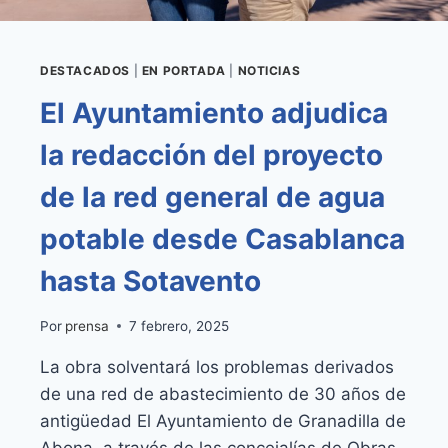
UNA
INVERSIÓN
CERCANA
A
DESTACADOS
|
EN PORTADA
|
NOTICIAS
LOS
El Ayuntamiento adjudica
400.000
EUROS
la redacción del proyecto
de la red general de agua
potable desde Casablanca
hasta Sotavento
Por
prensa
7 febrero, 2025
La obra solventará los problemas derivados
de una red de abastecimiento de 30 años de
antigüedad El Ayuntamiento de Granadilla de
Abona, a través de las concejalías de Obras