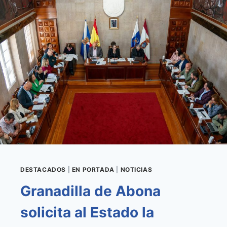
PARA
SOLUCIONAR
EL
ABASTECIMIENTO
DE
AGUA
POTABLE
DE
LOS
ABRIGOS,
SOTAVENTO
Y
LA
MARETA
AVANZAN
A
DESTACADOS
|
EN PORTADA
|
NOTICIAS
BUEN
Granadilla de Abona
RITMO
solicita al Estado la