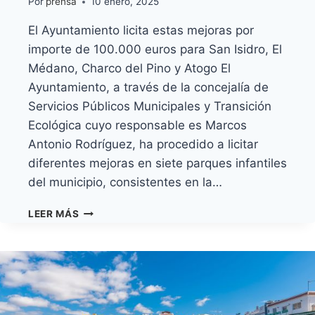
Por
prensa
10 enero, 2025
El Ayuntamiento licita estas mejoras por
importe de 100.000 euros para San Isidro, El
Médano, Charco del Pino y Atogo El
Ayuntamiento, a través de la concejalía de
Servicios Públicos Municipales y Transición
Ecológica cuyo responsable es Marcos
Antonio Rodríguez, ha procedido a licitar
diferentes mejoras en siete parques infantiles
del municipio, consistentes en la…
GRANADILLA
LEER MÁS
DE
ABONA
INSTALARÁ
ZONAS
DE
SOMBRA
Y