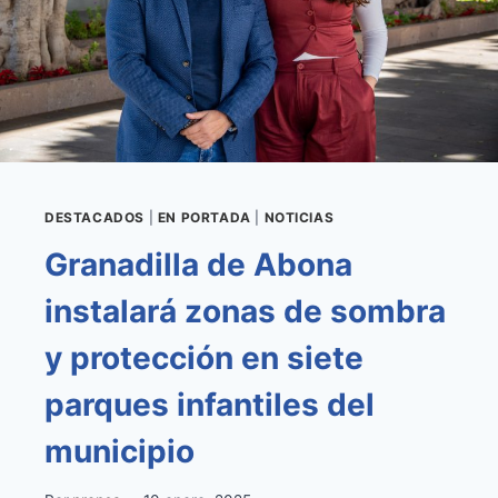
ECONOMÍA
CIRCULAR
PARA
LA
POBLACIÓN
Y
LAS
EMPRESAS
DESTACADOS
|
EN PORTADA
|
NOTICIAS
Granadilla de Abona
instalará zonas de sombra
y protección en siete
parques infantiles del
municipio