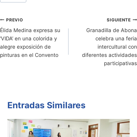
ri
y
s
er
e
p
de
e
Li
A
b
ar
Entradas:
n
n
p
o
tir
Navegación
PREVIO
SIGUIENTE
dl
k
p
o
Élida Medina expresa su
Granadilla de Abona
de
‘VIDA’ en una colorida y
celebra una feria
y
k
entradas
alegre exposición de
intercultural con
pinturas en el Convento
diferentes actividades
participativas
Entradas Similares