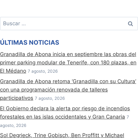
Buscar:
ÚLTIMAS NOTICIAS
Granadilla de Abona inicia en septiembre las obras del
primer parking modular de Tenerife, con 180 plazas, en
El Médano
7 agosto, 2026
Granadilla de Abona retoma ‘Granadilla con su Cultura’
con una programación renovada de talleres
participativos
7 agosto, 2026
El Gobierno declara la alerta por riesgo de incendios
forestales en las islas occidentales y Gran Canaria
7
agosto, 2026
Sol Degrieck, Trine Gobisch, Ben Proffitt y Michael