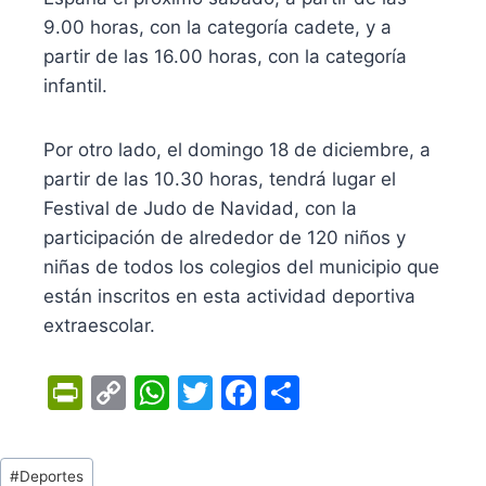
9.00 horas, con la categoría cadete, y a
partir de las 16.00 horas, con la categoría
infantil.
Por otro lado, el domingo 18 de diciembre, a
partir de las 10.30 horas, tendrá lugar el
Festival de Judo de Navidad, con la
participación de alrededor de 120 niños y
niñas de todos los colegios del municipio que
están inscritos en esta actividad deportiva
extraescolar.
Pr
C
W
T
F
C
in
o
h
w
a
o
tF
p
at
itt
c
m
Tags
#
Deportes