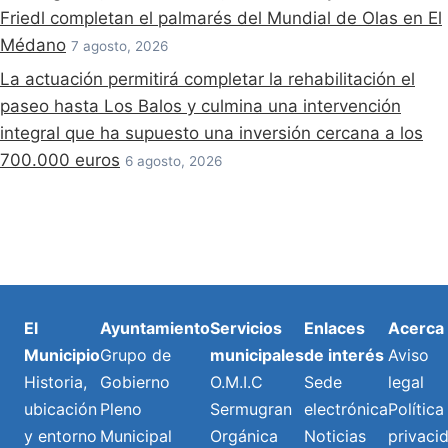
Friedl completan el palmarés del Mundial de Olas en El
Médano
7 agosto, 2026
La actuación permitirá completar la rehabilitación el
paseo hasta Los Balos y culmina una intervención
integral que ha supuesto una inversión cercana a los
700.000 euros
6 agosto, 2026
El
Ayuntamiento
Servicios
Enlaces
Acerca
Municipio
Grupo de
municipales
de interés
Aviso
Historia,
Gobierno
O.M.I.C
Sede
legal
ubicación
Pleno
Sermugran
electrónica
Política
y entorno
Municipal
Orgánica
Noticias
privaci