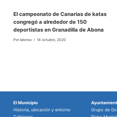
El campeonato de Canarias de katas
congregó a alrededor de 150
deportistas en Granadilla de Abona
Por
lalonso
14 octubre, 2020
El Municipio
Ayuntamien
Historia, ubicación y entorno
Grupo de Go
Callejeros
Pleno Munici