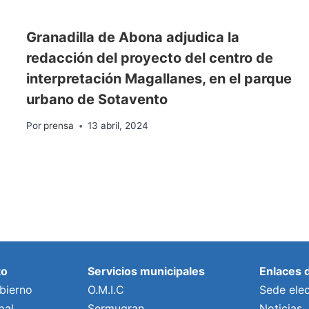
Granadilla de Abona adjudica la
redacción del proyecto del centro de
interpretación Magallanes, en el parque
urbano de Sotavento
Por
prensa
13 abril, 2024
to
Servicios municipales
Enlaces 
bierno
O.M.I.C
Sede elec
pal
Sermugran
Noticias