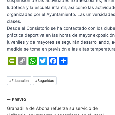
suspensión de las actividades extraescolares, el se
ludoteca y la escuela infantil, así como las activida
organizadas por el Ayuntamiento. Las universidade
clases.
Desde el Consistorio se ha contactado con los club
práctica deportiva en las horas de mayor exposición 
juveniles y de mayores se seguirán desarrollando,
medida se toma en previsión a las altas temperatura
Pr
C
W
T
F
C
in
o
h
w
a
o
tF
p
at
itt
c
m
Tags
#
Educación
#
Seguridad
ri
y
s
er
e
p
de
e
Li
A
b
ar
Entradas:
n
n
p
o
tir
Navegación
PREVIO
dl
k
p
o
Granadilla de Abona refuerza su servicio de
de