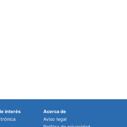
El taekwondo granadillero triunfa en el
Open Internacional Ciudad de Ribeira
2022 con nueve medallas
Por
prensa
11 octubre, 2022
de interés
Acerca de
trónica
Aviso legal
Política de privacidad