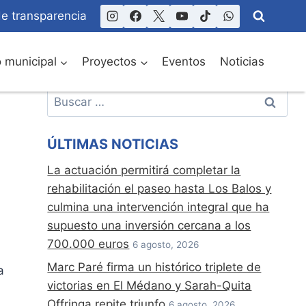
de transparencia
o municipal
Proyectos
Eventos
Noticias
Buscar:
ÚLTIMAS NOTICIAS
La actuación permitirá completar la
rehabilitación el paseo hasta Los Balos y
culmina una intervención integral que ha
supuesto una inversión cercana a los
700.000 euros
6 agosto, 2026
Marc Paré firma un histórico triplete de
a
victorias en El Médano y Sarah-Quita
Offringa repite triunfo
6 agosto, 2026