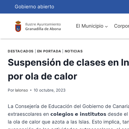
Saltar
Gobierno abierto
al
Contenido
El Municipio
Corpor
DESTACADOS
|
EN PORTADA
|
NOTICIAS
Suspensión de clases en In
por ola de calor
Por
lalonso
10 octubre, 2023
La Consejería de Educación del Gobierno de Canarias h
extraescolares en 𝗰𝗼𝗹𝗲𝗴𝗶𝗼𝘀 𝗲 𝗶𝗻𝘀𝘁𝗶𝘁𝘂𝘁𝗼𝘀 d
la ola de calor que azota a las Islas. Esto implica, t